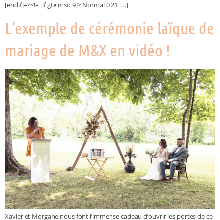
[endif]–><!– [if gte mso 9]> Normal 0 21 […]
L’exemple de cérémonie laïque de
mariage de M&X en vidéo !
Xavier et Morgane nous font l’immense cadeau d’ouvrir les portes de ce