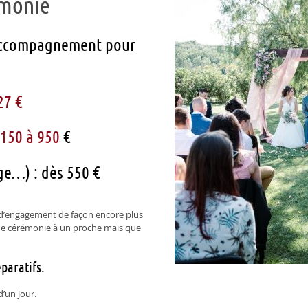
émonie
 accompagnement pour
27 €
150 à 950
€
e…) : dès 550 €
e d’engagement de façon encore plus
 de cérémonie à un proche mais que
paratifs.
d’un jour.