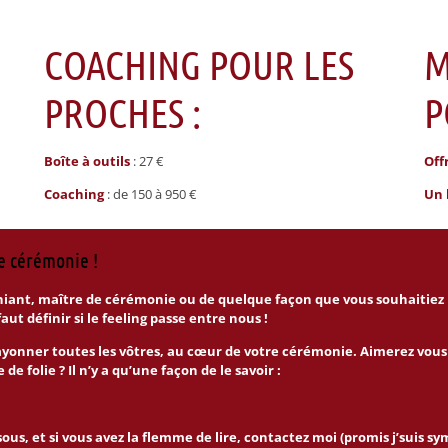
COACHING POUR LES
M
PROCHES :
P
Boîte à outils
: 27 €
Off
Coaching
: de 150 à 950 €
Un 
re cérémonie !
iant, maître de cérémonie ou de quelque façon que vous souhaitiez m
ut définir si le feeling passe entre nous !
e rayonner toutes les vôtres, au cœur de votre cérémonie. Aimerez vou
folie ? Il n’y a qu’une façon de le savoir :
ous, et si vous avez la flemme de lire, contactez moi (promis j’suis sy