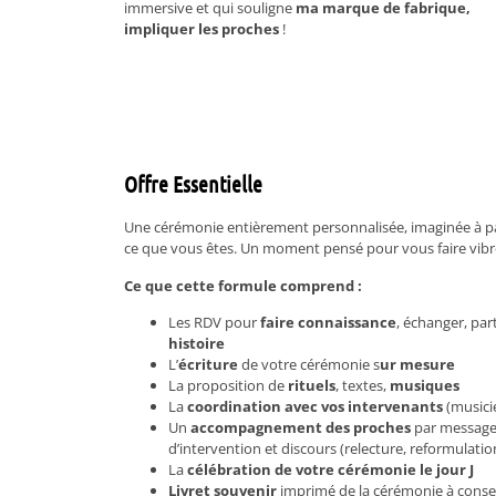
immersive et qui souligne
ma marque de fabrique,
impliquer les proches
!
Offre Essentielle
Une cérémonie entièrement personnalisée, imaginée à pa
ce que vous êtes. Un moment pensé pour vous faire vibre
Ce que cette formule comprend :
Les RDV pour
faire connaissance
, échanger, par
histoire
L’
écriture
de votre cérémonie s
ur mesure
La proposition de
rituels
, textes,
musiques
La
coordination avec vos intervenants
(musicie
Un
accompagnement des proches
par message 
d’intervention et discours (relecture, reformulation
La
célébration de votre cérémonie le jour J
Livret souvenir
imprimé de la cérémonie à conse