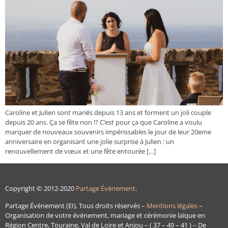
Caroline et Julien sont mariés depuis 13 ans et forment un joli couple
depuis 20 ans. Ça se fête non !? C’est pour ça que Caroline a voulu
marquer de nouveaux souvenirs impérissables le jour de leur 20eme
anniversaire en organisant une jolie surprise à Julien : un
renouvellement de vœux et une fête entourée […]
Copyright © 2012-2020
Partage Événement
.
Partage Événement (EI), Tous droits réservés –
Mentions légales
–
Organisation de votre événement, mariage et cérémonie laïque en
Région Centre, Touraine, Val de Loire et Anjou – ( 37 – 49 – 41 ) – De