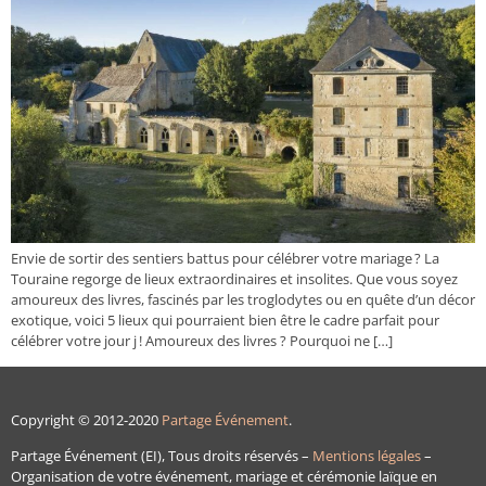
Envie de sortir des sentiers battus pour célébrer votre mariage ? La
Touraine regorge de lieux extraordinaires et insolites. Que vous soyez
amoureux des livres, fascinés par les troglodytes ou en quête d’un décor
exotique, voici 5 lieux qui pourraient bien être le cadre parfait pour
célébrer votre jour j ! Amoureux des livres ? Pourquoi ne […]
Copyright © 2012-2020
Partage Événement
.
Partage Événement (EI), Tous droits réservés –
Mentions légales
–
Organisation de votre événement, mariage et cérémonie laïque en